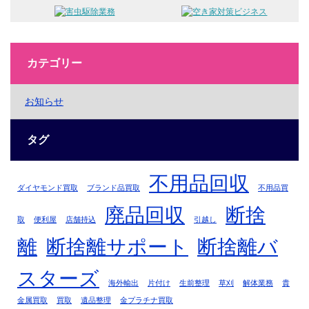
カテゴリー
お知らせ
タグ
不用品回収
ダイヤモンド買取
ブランド品買取
不用品買
廃品回収
断捨
取
便利屋
店舗持込
引越し
離
断捨離サポート
断捨離バ
スターズ
海外輸出
片付け
生前整理
草刈
解体業務
貴
金属買取
買取
遺品整理
金プラチナ買取